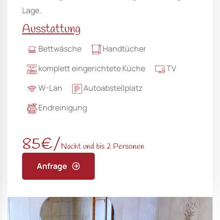
Lage.
Ausstattung
Bettwäsche
Handtücher
komplett eingerichtete Küche
TV
W-Lan
Autoabstellplatz
Endreinigung
85€/
Nacht und bis 2 Personen
Anfrage