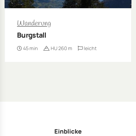
Wanderung
Burgstall
45 min
HU 260 m
leicht
Einblicke