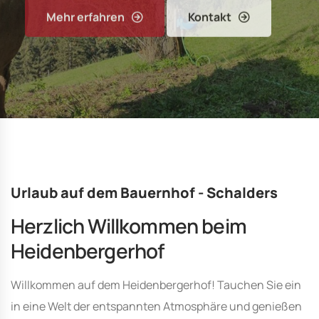
Mehr erfahren
Mehr erfahren
Mehr erfahren
Mehr erfahren
Kontakt
Kontakt
Kontakt
Kontakt
Urlaub auf dem Bauernhof - Schalders
Herzlich Willkommen beim
Heidenbergerhof
Willkommen auf dem Heidenbergerhof! Tauchen Sie ein
in eine Welt der entspannten Atmosphäre und genießen